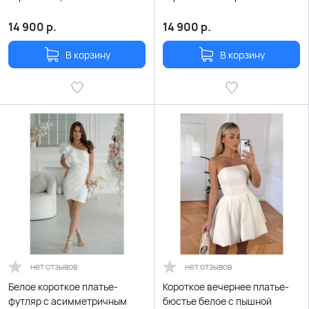
косточками и съемными
шнуровкой на спине
рукавами-буфами
14 900
р.
14 900
р.
В корзину
В корзину
нет отзывов
нет отзывов
Белое короткое платье-
Короткое вечернее платье-
футляр с асимметричным
бюстье белое с пышной