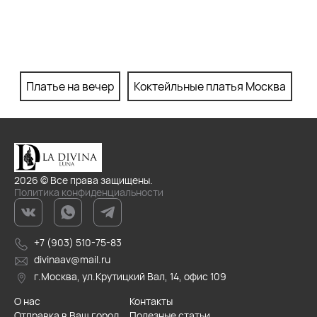
Платье на вечер
Коктейльные платья Москва
П
2026 © Все права защищены.
Политика конфиденциальности
+7 (903) 510-75-83
divinaav@mail.ru
г.Москва, ул.Крутицкий Вал, 14, офис 109
О нас
Контакты
Отправка в Ваш город
Полезные статьи