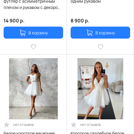
футляр с асимметричным
одним рукавом
плечом и рукавом с декором
из пайеток
14 900
р.
8 900
р.
В корзину
В корзину
нет отзывов
нет отзывов
Белое короткое вечернее
Короткое свадебное белое