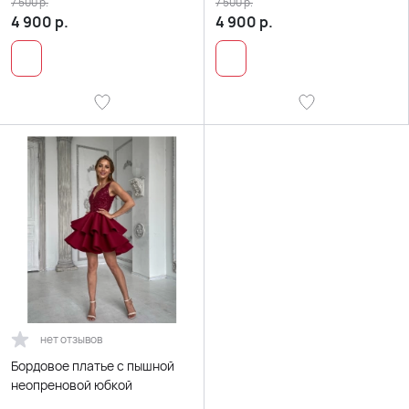
7 500
р.
7 500
р.
4 900
р.
4 900
р.
нет отзывов
Бордовое платье с пышной
неопреновой юбкой