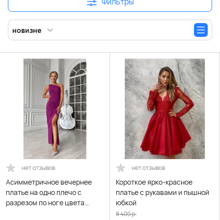
Фильтры
новизне
нет отзывов
нет отзывов
Асимметричное вечернее
Короткое ярко-красное
платье на одно плечо с
платье с рукавами и пышной
разрезом по ноге цвета
юбкой
розовая фуксия
8 400
р.