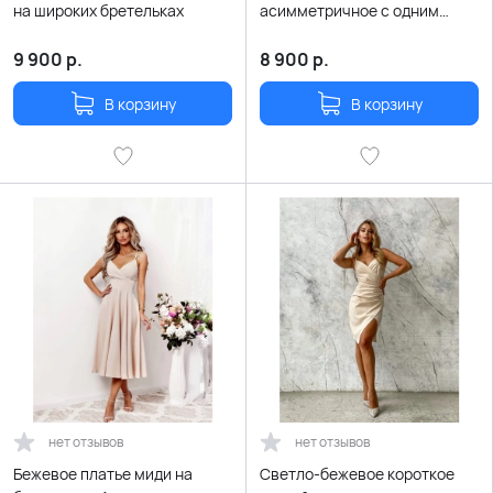
на широких бретельках
асимметричное с одним
рукавом
9 900
р.
8 900
р.
В корзину
В корзину
нет отзывов
нет отзывов
Бежевое платье миди на
Светло-бежевое короткое