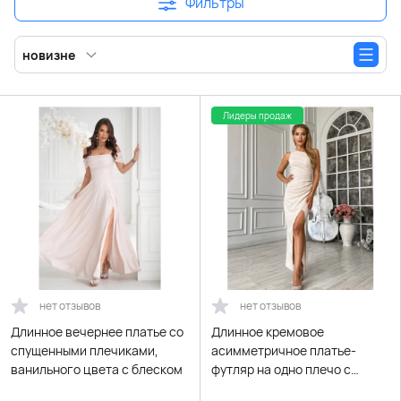
Фильтры
новизне
Лидеры продаж
нет отзывов
нет отзывов
Длинное вечернее платье со
Длинное кремовое
спущенными плечиками,
асимметричное платье-
ванильного цвета с блеском
футляр на одно плечо с
разрезом по ноге