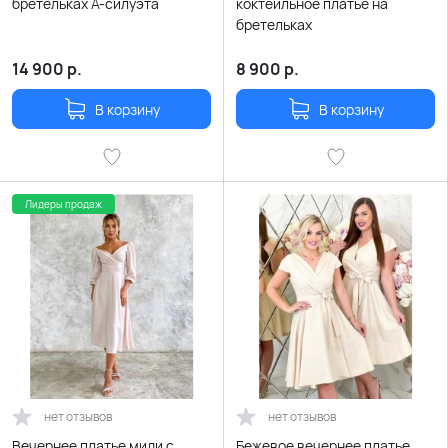
бретельках А-силуэта
коктейльное платье на
бретельках
14 900
р.
8 900
р.
В корзину
В корзину
Лидеры продаж
нет отзывов
нет отзывов
Вечернее платье миди с
Бежевое вечернее платье