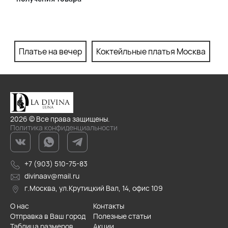
Платье на вечер
Коктейльные платья Москва
П
2026 © Все права защищены.
Политика конфиденциальности
+7 (903) 510-75-83
divinaav@mail.ru
г.Москва, ул.Крутицкий Вал, 14, офис 109
О нас
Контакты
Отправка в Ваш город
Полезные статьи
Таблица размеров
Акции