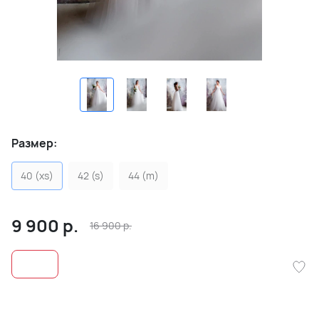
Размер:
40 (xs)
42 (s)
44 (m)
9 900
р.
16 900
р.