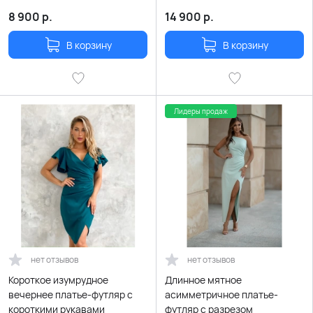
8 900
р.
14 900
р.
В корзину
В корзину
Лидеры продаж
нет отзывов
нет отзывов
Короткое изумрудное
Длинное мятное
вечернее платье-футляр с
асимметричное платье-
короткими рукавами
футляр с разрезом