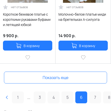
нет отзывов
нет отзывов
Короткое бежевое платье с
Молочно-белое платье миди
короткими рукавами буфами
на бретельках А-силуэта
и летящей юбкой
9 900
р.
14 900
р.
В корзину
В корзину
Показать еще
1
...
3
4
5
6
7
8