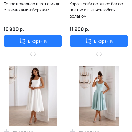
Белое вечернее платье миди
Короткое блестящее белое
с плечиками-оборками
платье с пышной юбкой
воланом
16 900
р.
11 900
р.
В корзину
В корзину
нет отзывов
нет отзывов