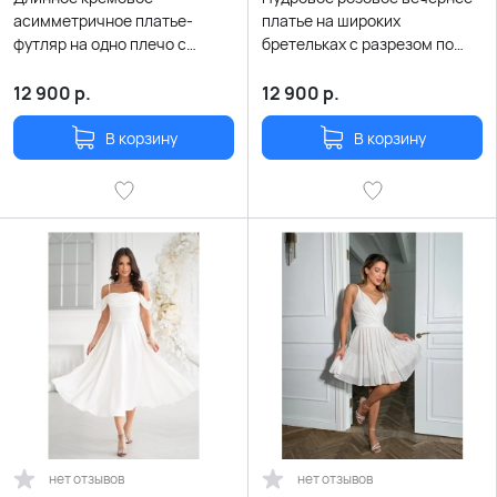
асимметричное платье-
платье на широких
футляр на одно плечо с
бретельках с разрезом по
разрезом по ноге
ноге
12 900
р.
12 900
р.
В корзину
В корзину
нет отзывов
нет отзывов