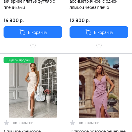
вечернее платье футляр с
ассиметричное, с одной
плечиками
лямкой через плечо
14 900
р.
12 900
р.
В корзину
В корзину
Лидеры продаж
нет отзывов
нет отзывов
Длинное кремовое
Пудровое розовое вечернее