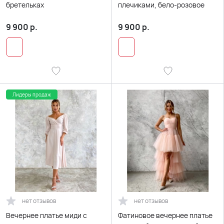
бретельках
плечиками, бело-розовое
9 900
р.
9 900
р.
Лидеры продаж
нет отзывов
нет отзывов
Вечернее платье миди с
Фатиновое вечернее платье