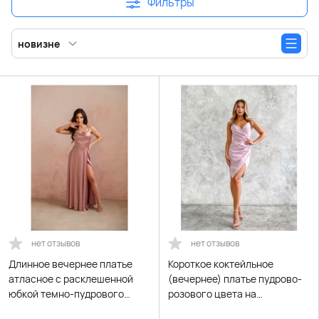
Фильтры
новизне
нет отзывов
нет отзывов
Длинное вечернее платье
Короткое коктейльное
атласное с расклешенной
(вечернее) платье пудрово-
юбкой темно-пудрового
розового цвета на
цвета (чайная роза)
бретельках