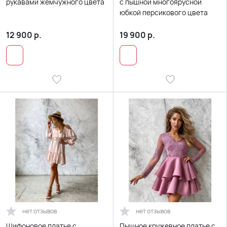
рукавами жемчужного цвета
с пышной многоярусной
юбкой персикового цвета
12 900
р.
19 900
р.
нет отзывов
нет отзывов
Шифоновое платье с
Пышное кружевное платье с