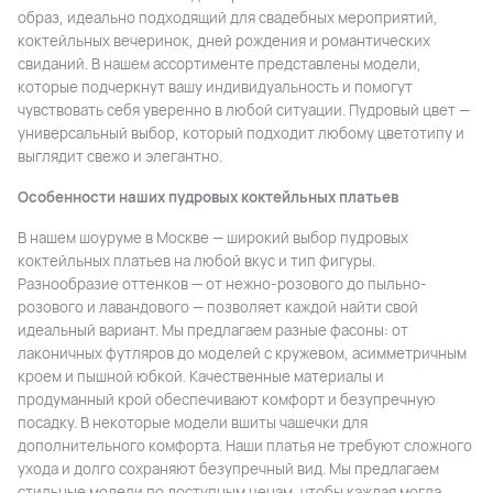
образ, идеально подходящий для свадебных мероприятий,
коктейльных вечеринок, дней рождения и романтических
свиданий. В нашем ассортименте представлены модели,
которые подчеркнут вашу индивидуальность и помогут
чувствовать себя уверенно в любой ситуации. Пудровый цвет —
универсальный выбор, который подходит любому цветотипу и
выглядит свежо и элегантно.
Особенности наших пудровых коктейльных платьев
В нашем шоуруме в Москве — широкий выбор пудровых
коктейльных платьев на любой вкус и тип фигуры.
Разнообразие оттенков — от нежно-розового до пыльно-
розового и лавандового — позволяет каждой найти свой
идеальный вариант. Мы предлагаем разные фасоны: от
лаконичных футляров до моделей с кружевом, асимметричным
кроем и пышной юбкой. Качественные материалы и
продуманный крой обеспечивают комфорт и безупречную
посадку. В некоторые модели вшиты чашечки для
дополнительного комфорта. Наши платья не требуют сложного
ухода и долго сохраняют безупречный вид. Мы предлагаем
стильные модели по доступным ценам, чтобы каждая могла