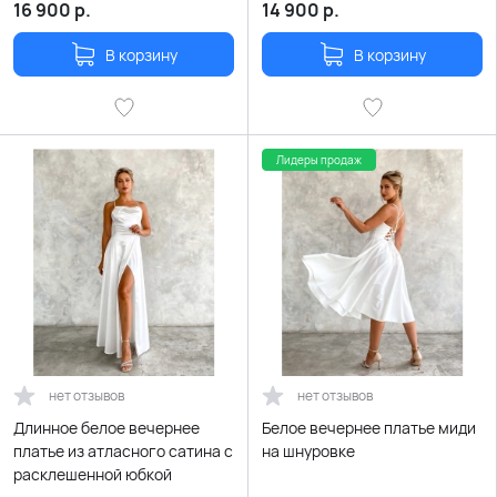
16 900
р.
14 900
р.
В корзину
В корзину
Лидеры продаж
нет отзывов
нет отзывов
Длинное белое вечернее
Белое вечернее платье миди
платье из атласного сатина с
на шнуровке
расклешенной юбкой