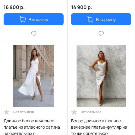
16 900
р.
14 900
р.
В корзину
В корзину
нет отзывов
нет отзывов
Длинное белое вечернее
Белое длинное атласное
платье из атласного сатина
вечернее платье-футляр на
на бретельках с
тонких бретельках