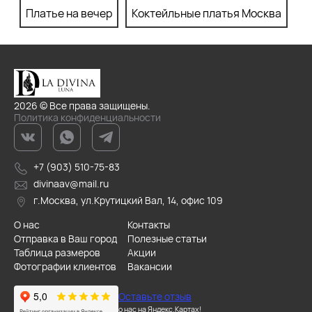
Платье на вечер
Коктейльные платья Москва
П
2026 © Все права защищены.
Политика конфиденциальности
+7 (903) 510-75-83
divinaav@mail.ru
г.Москва, ул.Крутицкий Вал, 14, офис 109
О нас
Контакты
Отправка в Ваш город
Полезные статьи
Таблица размеров
Акции
Фотографии клиентов
Вакансии
Оставьте отзыв
о нас на Яндекс.Картах!