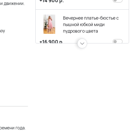
+14 900 р.
ри движении.
Вечернее платье-бюстье с
пышной юбкой миди
азу
пудрового цвета
+16 900 р.
Длинное вечернее платье в
пол пудрового цвета с
кружевным верхом
+17 900 р.
Длинное вечернее платье с
разрезом на бретельках
пудровое
+12 900 р.
ремени года.