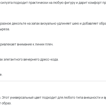
-силуэта подходит практически на любую фигуру и дарит комфорт п
бразное декольте на запах визуально удлиняет шею и добавляет обр
ыреза.
привлекает внимание к линии плеч.
ах элегантного вечернего дресс-кода.
е.
. Этот универсальный цвет подходит для любого типа внешности и в
 образ.