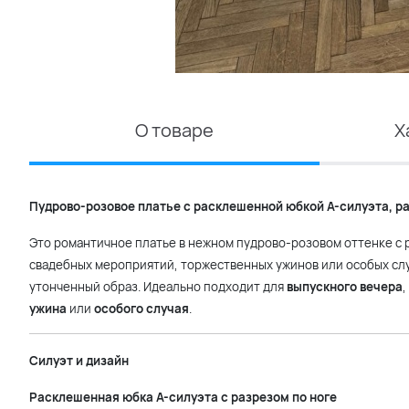
О товаре
Х
Пудрово-розовое платье с расклешенной юбкой А-силуэта, р
Это романтичное платье в нежном пудрово-розовом оттенке с
свадебных мероприятий, торжественных ужинов или особых слу
утонченный образ. Идеально подходит для
выпускного вечера
,
ужина
или
особого случая
.
Силуэт и дизайн
Расклешенная юбка А-силуэта с разрезом по ноге