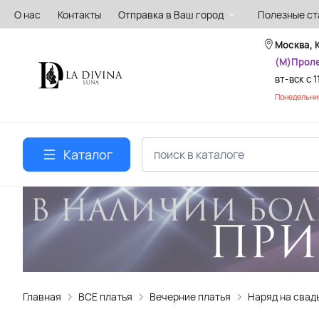
О нас
Контакты
Отправка в Ваш город
Полезные ст
Москва, 
(М)Прол
вт-вск с 1
Понедельник
Каталог
Главная
ВСЕ платья
Вечерние платья
Наряд на свад