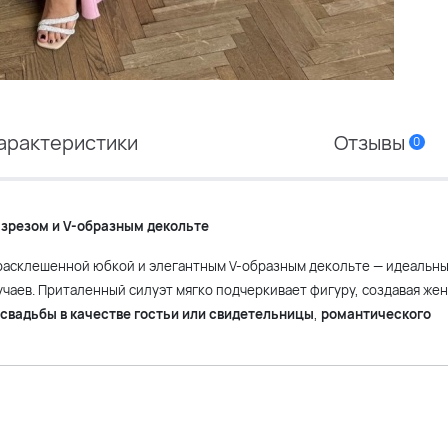
арактеристики
Отзывы
0
азрезом и V-образным декольте
 расклешенной юбкой и элегантным V-образным декольте — идеальны
чаев. Приталенный силуэт мягко подчеркивает фигуру, создавая же
свадьбы в качестве гостьи или свидетельницы
,
романтического