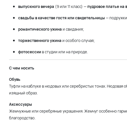
выпускного вечера
(9 или 11 класс) —
пудровое платье на 
свадьбы в качестве гостя или свидетельницы
— подружки
романтического ужина
и свидания;
торжественного ужина
и особого случая;
фотосессии
в студии или на природе.
С чем носить
Обувь
Туфли на каблуке в нюдовых или серебристых тонах. Нюдовая о
изящный образ.
Аксессуары
Жемчужные или серебряные украшения. Жемчуг особенно гармо
благородство.