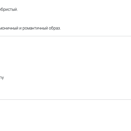
ебристый.
рмоничный и романтичный образ.
пу