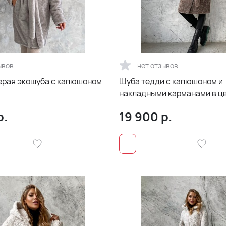
ывов
нет отзывов
рая экошуба с капюшоном
Шуба тедди с капюшоном и
накладными карманами в ц
р.
19 900
р.