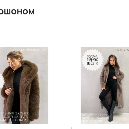
пюшоном