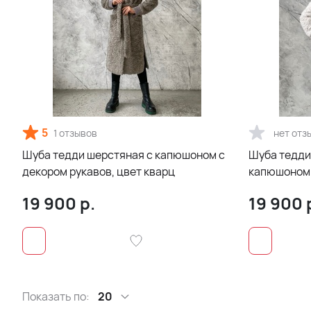
5
1 отзывов
нет отз
Шуба тедди шерстяная с капюшоном с
Шуба тедди
декором рукавов, цвет кварц
капюшоном 
19 900
р.
19 900
Показать по:
20