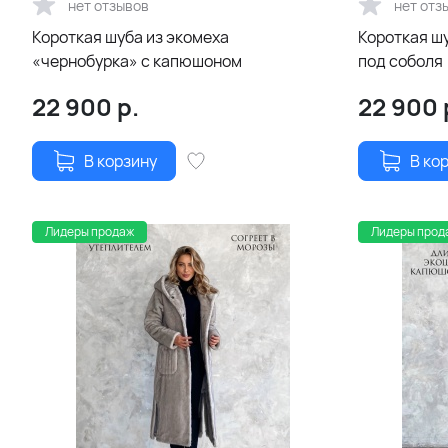
нет отзывов
нет отз
Короткая шуба из экомеха
Короткая ш
«чернобурка» с капюшоном
под соболя
22 900
р.
22 900
В корзину
В ко
Лидеры продаж
Лидеры прод