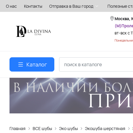
О нас
Контакты
Отправка в Ваш город
Полезные ст
Москва, 
(М)Прол
вт-вск с 1
Понедельник
Каталог
Главная
ВСЕ шубы
Эко шубы
Экошуба шерстяная