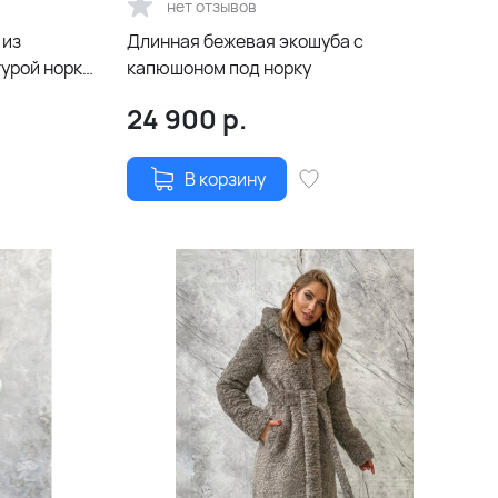
нет отзывов
 из
Длинная бежевая экошуба с
турой норки
капюшоном под норку
24 900
р.
В корзину