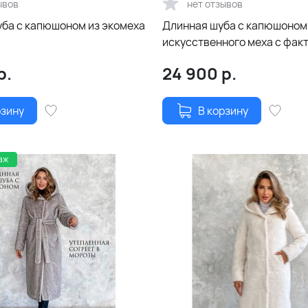
ывов
нет отзывов
уба с капюшоном из экомеха
Длинная шуба с капюшоном
искусственного меха с фак
в оттенке «мили-капучино»
р.
24 900
р.
рзину
В корзину
аж