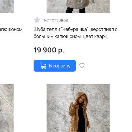
нет отзывов
капюшоном
Шуба тедди "чебурашка" шерстяная с
большим капюшоном, цвет кварц
19 900
р.
В корзину