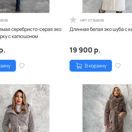
ывов
нет отзывов
ямая серебристо-серая эко
Длинная белая эко шуба с 
орку с капюшоном
р.
19 900
р.
рзину
В корзину