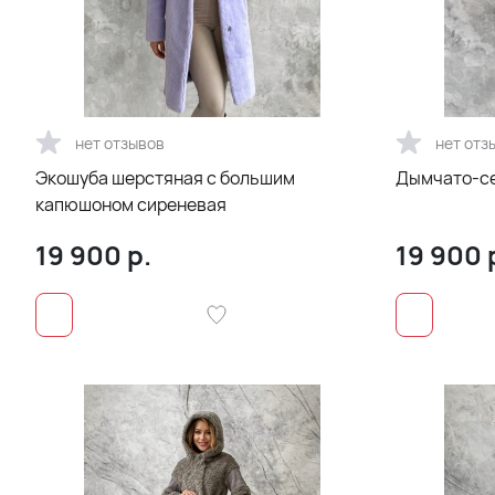
нет отзывов
нет отз
Экошуба шерстяная с большим
Дымчато-се
капюшоном сиреневая
19 900
р.
19 900