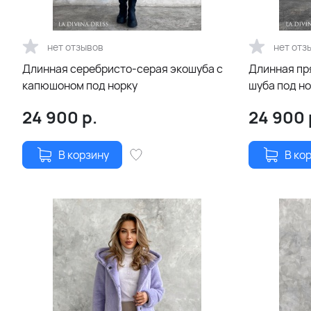
нет отзывов
нет отз
Длинная серебристо-серая экошуба с
Длинная пр
капюшоном под норку
шуба под н
24 900
р.
24 900
В корзину
В ко