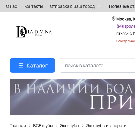
О нас
Контакты
Отправка в Ваш город
Полезные ст
Москва, 
(М)Прол
вт-вск с 1
Понедельник
Каталог
Главная
ВСЕ шубы
Эко шубы
Эко шубы из шерсти