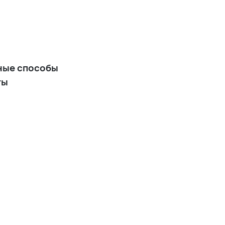
ные способы
ты