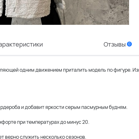
арактеристики
Отзывы
0
оляющей одним движением приталить модель по фигуре. И
ардероба и добавит яркости серым пасмурным будням.
мфорте при температурах до минус 20.
ет верно служить несколько сезонов.