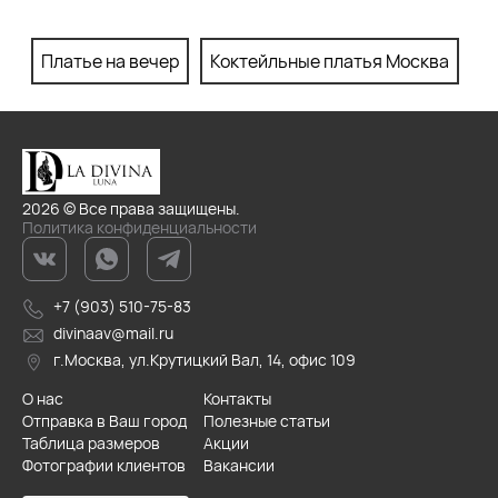
Платье на вечер
Коктейльные платья Москва
П
2026 © Все права защищены.
Политика конфиденциальности
+7 (903) 510-75-83
divinaav@mail.ru
г.Москва, ул.Крутицкий Вал, 14, офис 109
О нас
Контакты
Отправка в Ваш город
Полезные статьи
Таблица размеров
Акции
Фотографии клиентов
Вакансии