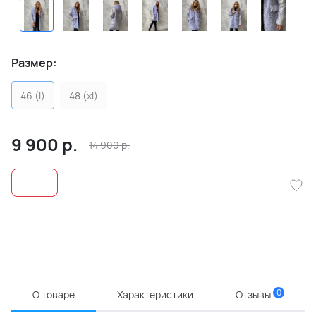
Размер:
46 (l)
48 (xl)
9 900
р.
14 900
р.
0
О товаре
Характеристики
Отзывы