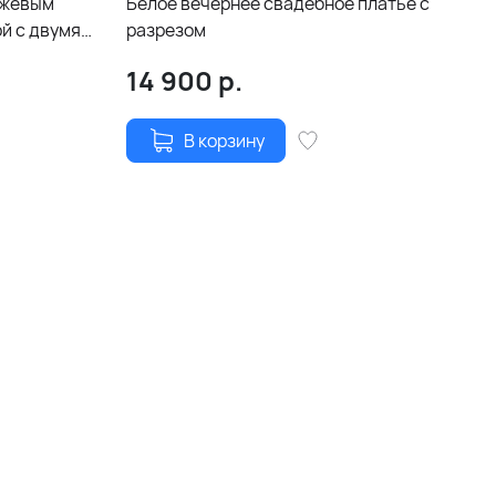
ежевым
Белое вечернее свадебное платье с
й с двумя
разрезом
14 900
р.
В корзину