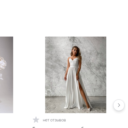
+8 900 р.
Длинное шелковое
лавандовое вечернее платье
La Dolce
+14 900 р.
Длинное шелковое вечернее
платье La Dolce серебряное
с фиолетовым отливом
+13 900 р.
нет отзывов