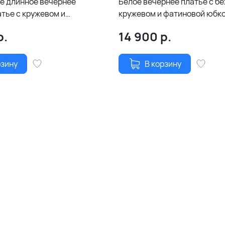
е длинное вечернее
Белое вечернее платье с б
тье с кружевом и
кружевом и фатиновой юбко
 юбкой
разрезами по ногам
р.
14 900
р.
рзину
В корзину