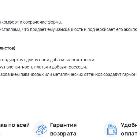
я комфорт и сохранение формы.
ристаллами, что придает ему изысканность и подчеркивает его экскл
листов)
 подчеркнут длину ног и добавят элегантности.
ут элегантность платья и добавят роскоши.
ользованием лавандовых или металлических оттенков создадут гармо
ка по всей
Гарантия
Удоб
и
возврата
опла