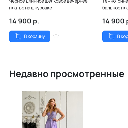
Черное длинное шелковое вечернее
Темно-сине
платье на шнуровке
бальное пла
шифоновой
14 900
р.
14 900
В корзину
В ко
Недавно просмотренные