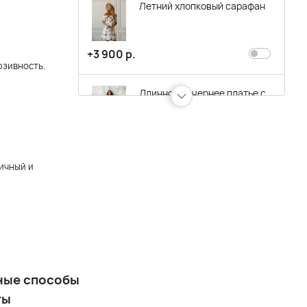
Летний хлопковый сарафан
+3 900 р.
юзивность.
Длинное вечернее платье с
кристаллами лавандового
сиреневого цвета
+14 900 р.
ничный и
Короткое вечернее
сиреневое фиолетовое
платье с кружевом и
летящей юбкой
+13 900 р.
ные способы
Короткое коктейльное
ты
платье с разрезом фуксия