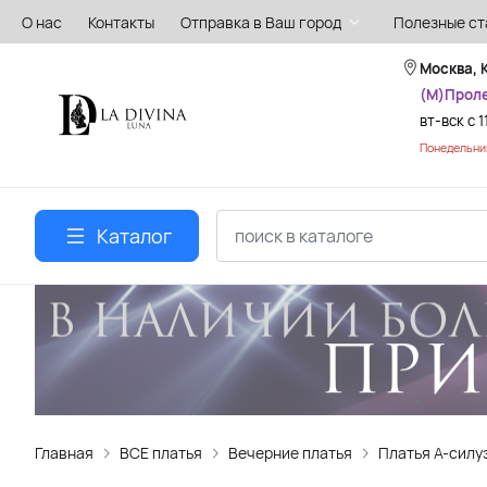
О нас
Контакты
Отправка в Ваш город
Полезные ст
Москва, 
(М)Прол
вт-вск с 1
Понедельник
Каталог
Главная
ВСЕ платья
Вечерние платья
Платья А-силу