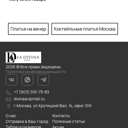
Платье на вечер
Коктейльные платья Москва
П
2026 © Все права защищены.
Политика конфиденциальности
+7 (903) 510-75-83
divinaav@mail.ru
г.Москва, ул.Крутицкий Вал, 14, офис 109
О нас
Контакты
Отправка в Ваш город
Полезные статьи
Таблица размеров
Акции