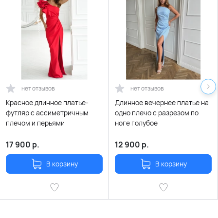
нет отзывов
нет отзывов
Красное длинное платье-
Длинное вечернее платье на
футляр с ассиметричным
одно плечо с разрезом по
плечом и перьями
ноге голубое
17 900
р.
12 900
р.
В корзину
В корзину