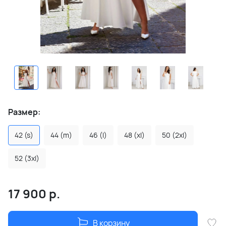
Размер:
42 (s)
44 (m)
46 (l)
48 (xl)
50 (2xl)
52 (3xl)
17 900
р.
В корзину