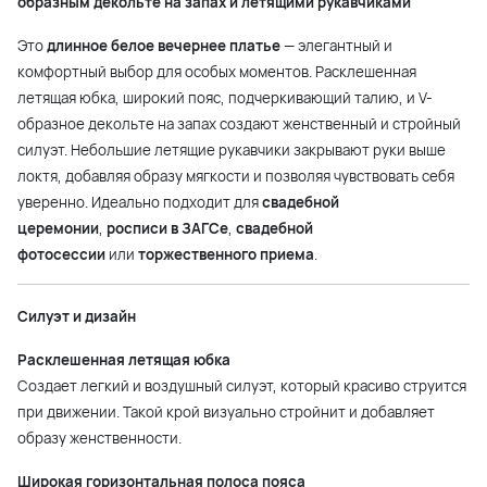
образным декольте на запах и летящими рукавчиками
Это
длинное белое вечернее платье
— элегантный и
комфортный выбор для особых моментов. Расклешенная
летящая юбка, широкий пояс, подчеркивающий талию, и V-
образное декольте на запах создают женственный и стройный
силуэт. Небольшие летящие рукавчики закрывают руки выше
локтя, добавляя образу мягкости и позволяя чувствовать себя
уверенно. Идеально подходит для
свадебной
церемонии
,
росписи в ЗАГСе
,
свадебной
фотосессии
или
торжественного приема
.
Силуэт и дизайн
Расклешенная летящая юбка
Создает легкий и воздушный силуэт, который красиво струится
при движении. Такой крой визуально стройнит и добавляет
образу женственности.
Широкая горизонтальная полоса пояса