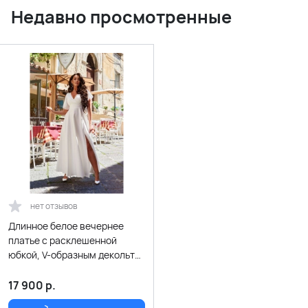
Недавно просмотренные
нет отзывов
Длинное белое вечернее
платье с расклешенной
юбкой, V-образным декольте
на запах и летящими
рукавчиками
17 900
р.